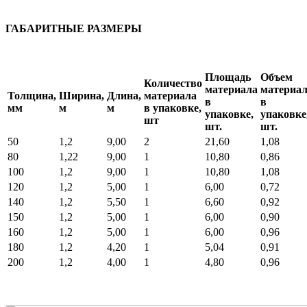
ГАБАРИТНЫЕ РАЗМЕРЫ
Площадь
Объем
Количество
материала
материа
Толщина,
Ширина,
Длина,
материала
в
в
мм
м
м
в упаковке,
упаковке,
упаковке
шт
шт.
шт.
50
1,2
9,00
2
21,60
1,08
80
1,22
9,00
1
10,80
0,86
100
1,2
9,00
1
10,80
1,08
120
1,2
5,00
1
6,00
0,72
140
1,2
5,50
1
6,60
0,92
150
1,2
5,00
1
6,00
0,90
160
1,2
5,00
1
6,00
0,96
180
1,2
4,20
1
5,04
0,91
200
1,2
4,00
1
4,80
0,96