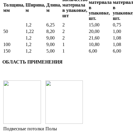
материала
материа
Толщина,
Ширина,
Длина,
материала
в
в
мм
м
м
в упаковке,
упаковке,
упаковке
шт
шт.
шт.
1,2
6,25
2
15,00
0,75
50
1,22
8,20
2
20,00
1,00
1,2
9,00
2
21,60
1,08
100
1,2
9,00
1
10,80
1,08
150
1,2
5,00
1
6,00
6,00
ОБЛАСТЬ ПРИМЕНЕНИЯ
Подвесные потолки
Полы