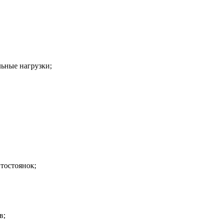
льные нагрузки;
тостоянок;
в;