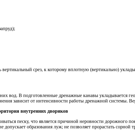
апруд);
ь вертикальный срез, к которому вплотную (вертикально) уклады
них вод. В подготовленные дренажные канавы укладывается ге
олнения зависит от интенсивности работы дренажной системы. Вер
рритория внутренних двориков
иваться песку, что является причиной неровности дорожного по
 допускает образования луж; не позволяет прорастать сорной т