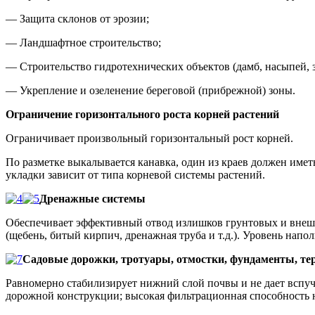
— Защита склонов от эрозии;
— Ландшафтное строительство;
— Строительство гидротехнических объектов (дамб, насыпей, з
— Укрепление и озеленение береговой (прибрежной) зоны.
Ограничение горизонтального роста корней растений
Ограничивает произвольный горизонтальный рост корней.
По разметке выкалывается канавка, один из краев должен имет
укладки зависит от типа корневой системы растений.
Дренажные системы
Обеспечивает эффективный отвод излишков грунтовых и внеш
(щебень, битый кирпич, дренажная труба и т.д.). Уровень нап
Садовые дорожки, тротуары, отмостки, фундаменты, те
Равномерно стабилизирует нижний слой почвы и не дает вспуч
дорожной конструкции; высокая фильтрационная способность не